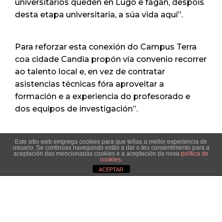
universitarios queden en Lugo e fagan, despois
desta etapa universitaria, a súa vida aquí”.
Para reforzar esta conexión do Campus Terra
coa cidade Candia propón vía convenio recorrer
ao talento local e, en vez de contratar
asistencias técnicas fóra aproveitar a
formación e a experiencia do profesorado e
dos equipos de investigación”.
Para apoiar o talento dos universitarios a
Este sitio web emprega cookies para que teñas a mellor experiencia de
usuario. Se continúas navegando estás a dar o teu consentimento para a
alcaldable popular propón entre outras
aceptación das mencionadas cookies e a aceptación da nosa
política de
cookies
.
cuestións: crear novos espazos con viveiros de
ACEPTAR
empresas par os recén titulados; en materia de
vivenda habilitar unha liña de axudas para
facilitar os alugueres de pisos e a construción
dunha residencia universitaria; crear unha bolsa