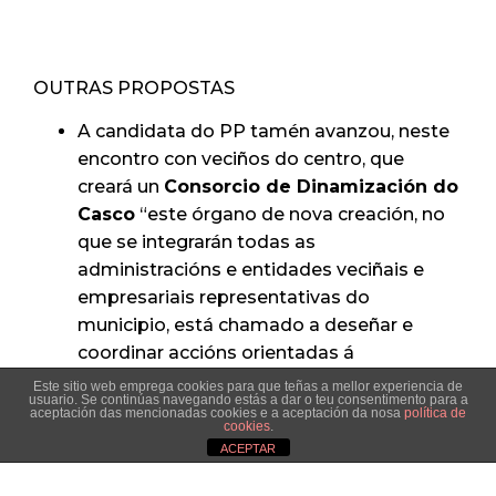
OUTRAS PROPOSTAS
A candidata do PP tamén avanzou, neste
encontro con veciños do centro, que
creará un
Consorcio de Dinamización do
Casco
“este órgano de nova creación, no
que se integrarán todas as
administracións e entidades veciñais e
empresariais representativas do
municipio, está chamado a deseñar e
coordinar accións orientadas á
dinamización do casco histórico con
Este sitio web emprega cookies para que teñas a mellor experiencia de
usuario. Se continúas navegando estás a dar o teu consentimento para a
actuacións en tres eixes: a preservación do
aceptación das mencionadas cookies e a aceptación da nosa
política de
cookies
.
patrimonio cultural, a dinamización da
ACEPTAR
actividade económica (cunha especial
sensibilidade respecto ao apoio á